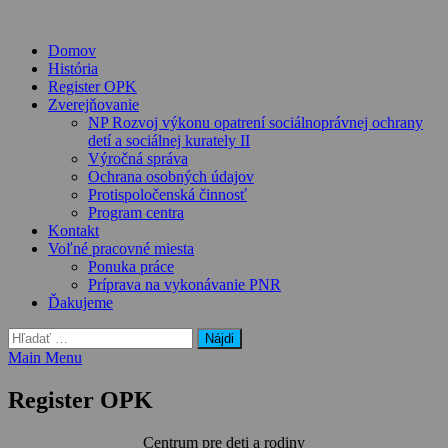
Skip
to
Domov
content
História
Register OPK
Zverejňovanie
NP Rozvoj výkonu opatrení sociálnoprávnej ochrany
detí a sociálnej kurately II
Výročná správa
Ochrana osobných údajov
Protispoločenská činnosť
Program centra
Kontakt
Voľné pracovné miesta
Ponuka práce
Príprava na vykonávanie PNR
Ďakujeme
Hľadať:
Main Menu
Register OPK
Centrum pre deti a rodiny