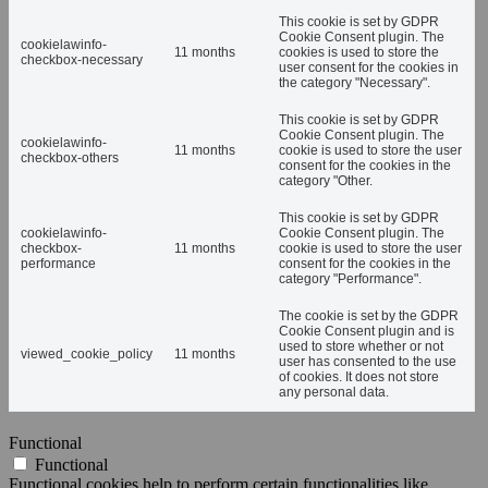
This cookie is set by GDPR
Cookie Consent plugin. The
cookielawinfo-
11 months
cookies is used to store the
checkbox-necessary
user consent for the cookies in
the category "Necessary".
This cookie is set by GDPR
Cookie Consent plugin. The
cookielawinfo-
11 months
cookie is used to store the user
checkbox-others
consent for the cookies in the
category "Other.
This cookie is set by GDPR
cookielawinfo-
Cookie Consent plugin. The
checkbox-
11 months
cookie is used to store the user
performance
consent for the cookies in the
category "Performance".
The cookie is set by the GDPR
Cookie Consent plugin and is
used to store whether or not
viewed_cookie_policy
11 months
user has consented to the use
of cookies. It does not store
any personal data.
Functional
Functional
Functional cookies help to perform certain functionalities like